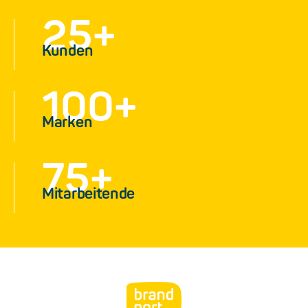
25
+
Kunden
100
+
Marken
75
+
Mitarbeitende