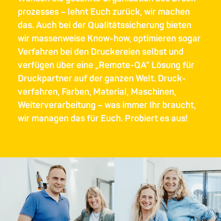
prozesses – lehnt Euch zurück, wir machen
das. Auch bei der Qualitäts­sicherung bieten
wir massenweise Know-how, optimieren sogar
Verfahren bei den Druckereien selbst und
verfügen über eine „Remote-QA” Lösung für
Druck­partner auf der ganzen Welt. Druck­
verfahren, Farben, Material, Maschinen,
Weiter­verarbeitung – was immer Ihr braucht,
wir managen das für Euch. Probiert es aus!